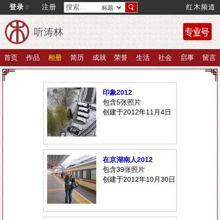
登录
注册
红木频道
听涛林
首页
作品
相册
简历
成就
荣誉
生活
社会
启事
留言
印象2012
包含5张照片
创建于2012年11月4日
在京湖南人2012
包含39张照片
创建于2012年10月30日